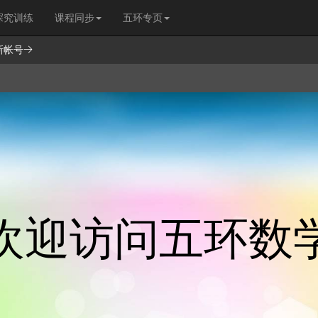
探究训练
课程同步
五环专页
新帐号→
欢迎访问五环数